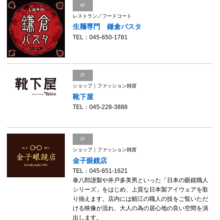
4F
レストラン／フードコート
生麺専門 鎌倉パスタ
TEL：045-650-1781
2F
ショップ｜ファッション雑貨
靴下屋
TEL：045-228-3888
1F
ショップ｜ファッション雑貨
金子眼鏡店
TEL：045-651-1621
泰八郎謹製や井戸多美男といった「日本の眼鏡職人
シリーズ」をはじめ、上質な日本製アイウェアを取
り揃えます。店内には鯖江の職人の技をご覧いただ
ける映像が流れ、大人の為の居心地の良い空間を演
出します。