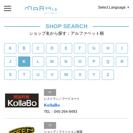
Select Language
▼
SHOP SEARCH
ショップ名から探す：アルファベット順
A
B
C
D
E
F
G
H
I
J
K
L
M
N
O
P
Q
R
S
T
U
V
W
X
Y
Z
4F
レストラン／フードコート
KollaBo
TEL：045-264-9493
1F
ショップ｜ファッション雑貨