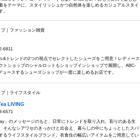
着をテーマに、スタイリッシュかつ自然体を楽しめるカジュアルスタイ
す。
ップ｜ファッション雑貨
T
2-6811
ル&トレンドの2つの視点でセレクトしたシューズをご用意！レディース
クトショップのシャルロットもショップインショップで展開し、ABC-
ロデュースするシューズショップが一度に楽しめるお店です。
ップ｜ライフスタイル
Tea LIVING
9-6571
of a day」のメッセージのもと、日常にトレンドを取り入れ、彩りのある生
。そんなシアワセのきっかけと出会え、暮らしの中にちょっとしたスパ
するライフスタイルブランド。衣食住の幅広いアイテムをご用意してい