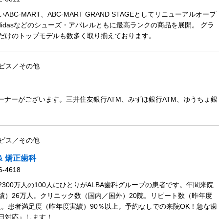
ABC-MART、ABC-MART GRAND STAGEとしてリニューアルオープ
adidasなどのシューズ・アパレルともに最高ランクの商品を展開。 グラ
だけのトップモデルも数多く取り揃えております。
ビス／その他
Mコーナーがございます。三井住友銀行ATM、みずほ銀行ATM、ゆうちょ銀
ビス／その他
& 矯正歯科
6-4618
300万人の100人にひとりがALBA歯科グループの患者です。年間来院
績）26万人。クリニック数（国内／国外）20院。リピート数（昨年度
万人。患者満足度（昨年度実績）90％以上。予約なしでの来院OK！急な歯
日対応』します！