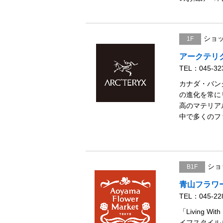
ショ
1F
アークテリ
TEL：045-32
カナダ・バン
の進化を常に
高のマテリア
中で多くのフ
ショ
B1F
青山フラワ
TEL：045-22
「Living 
イフスタイル