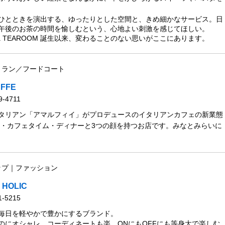
ひとときを演出する、ゆったりとした空間と、きめ細かなサービス。日
午後のお茶の時間を愉しむという、心地よい刺激を感じてほしい。
n Tea TEAROOM 誕生以来、変わることのない思いがここにあります。
トラン／フードコート
AFFE
9-4711
タリアン「アマルフィイ」がプロデュースのイタリアンカフェの新業態
チ・カフェタイム・ディナーと3つの顔を持つお店です。みなとみらいに
ップ｜ファッション
 HOLIC
1-5215
毎日を軽やかで豊かにするブランド。
のにオシャレ、コーディネートも楽。ONにもOFFにも等身大で楽しむ