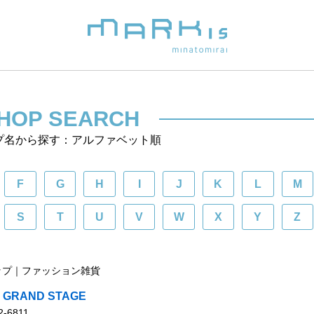
HOP SEARCH
プ名から探す：アルファベット順
F
G
H
I
J
K
L
M
S
T
U
V
W
X
Y
Z
ップ｜ファッション雑貨
 GRAND STAGE
2-6811