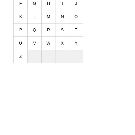
F
G
H
I
J
K
L
M
N
O
P
Q
R
S
T
U
V
W
X
Y
Z