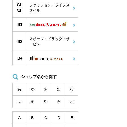
GL
ファッション・ライフス
/1F
タイル
B1
スポーツ・ドラッグ・サ
B2
ービス
B4
ショップ名から探す
あ
か
さ
た
な
は
ま
や
ら
わ
A
B
C
D
E