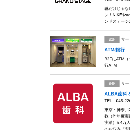
靴だけじゃない
アクセス
ン！NIKEや
ンドステージ
営業時間
サー
B2F
フロアガイド(PDF)
ATM/銀行
B2FにAT
行ATM
サー
B4F
ALBA歯科 
TEL：045-22
東京・神奈川2
数（昨年度実
実績）5.4
のお悩み『即