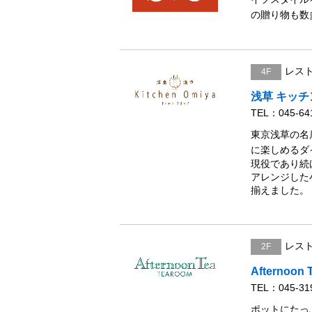
の贈り物も数
レス
4F
浅草 キッ
TEL：045-64
東京浅草の名
に楽しめるダ
現役であり続
アレンジした
揃えました。
レス
2F
Afternoon
TEL：045-31
ポットにたっ