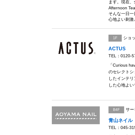
ます。現在、
Afternoon T
そんな一日一
心地よい刺激と彩
ショ
1F
ACTUS
TEL：0120-5
「Curiou
のセレクトシ
したインテリ
した心地よい
サー
B4F
青山ネイル
TEL：045-31