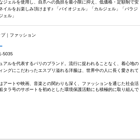
なジェルを使用し、自爪への負担を最小限に抑え、低価格・定額制で安
ネイルをお楽しみ頂けます♪ 「バイオジェル」「カルジェル」「パラジ
ジェル」
ップ｜ファッション
ー
1-5035
ュアルを代表するパリのブランド。流行に捉われることなく、着心地の
ィングにこだわったエスプリ溢れる洋服は、世界中の人に長く愛されて
はアートや映画、音楽との関わりも深く、ファッションを通じた社会活
船タラ号のサポートを初めとした環境保護活動にも積極的に取り組んで