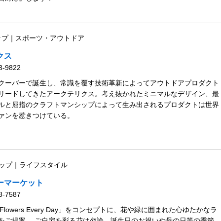
ップ｜スポーツ・アウトドア
クス
3-9822
クーバーで誕生し、常識を覆す技術革新によってアウトドアプロダクト
リードしてきたアークテリクス。考え抜かれたミニマルなデザイン、最
ルと屈指のクラフトマンシップによって生み出されるプロダクトは世界
ァンを惹きつけている。
ップ｜ライフスタイル
ーマーケット
8-7587
With Flowers Every Day」をコンセプトに、花や緑に囲まれた心ゆたかなラ
をご提案。 ご自宅を彩る花は勿論、誕生日のお祝いや母の日等の季節