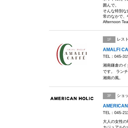
囲んで。
そんな特別な
常のなかで、
Afternoo
レス
1F
AMALFI C
TEL：045-31
湘南鎌倉のイ
です。 ラン
湘南の風。
ショ
3F
AMERICAN
TEL：045-21
大人の女性の
カジュアルな