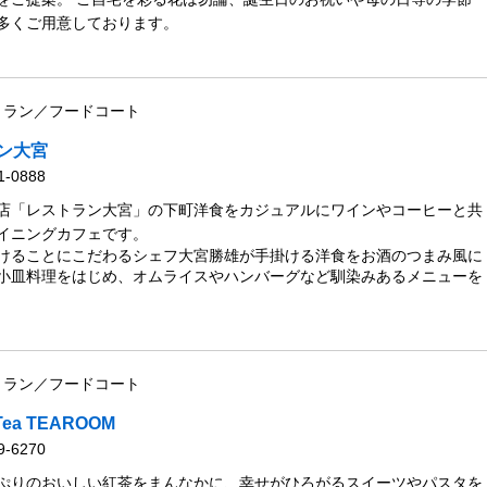
多くご用意しております。
トラン／フードコート
チン大宮
1-0888
店「レストラン大宮」の下町洋食をカジュアルにワインやコーヒーと共
イニングカフェです。
けることにこだわるシェフ大宮勝雄が手掛ける洋食をお酒のつまみ風に
小皿料理をはじめ、オムライスやハンバーグなど馴染みあるメニューを
トラン／フードコート
 Tea TEAROOM
9-6270
ぷりのおいしい紅茶をまんなかに、幸せがひろがるスイーツやパスタを