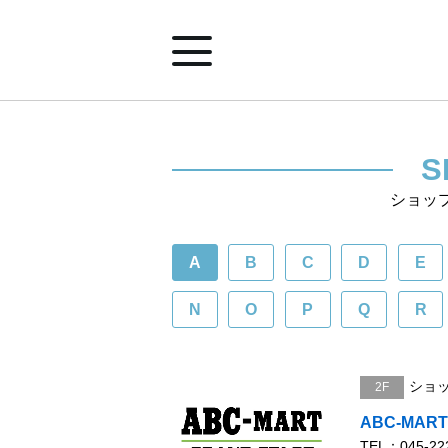
ホーム
S
ショッ
ショップ案内
A
B
C
D
E
イベント&ニュース
N
O
P
Q
R
みなとみらいポイントアプリ
ショ
2F
施設案内
ABC-MART
TEL：045-22