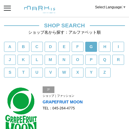
Select Language
▼
SHOP SEARCH
ショップ名から探す：アルファベット順
A
B
C
D
E
F
G
H
I
J
K
L
M
N
O
P
Q
R
S
T
U
V
W
X
Y
Z
2F
ショップ｜ファッション
GRAPEFRUIT MOON
TEL：045-264-4775