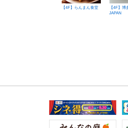
チン
【4F】いしがまやハ
【4F】らんまん食堂
【4F】博
ンバーグ
JAPAN