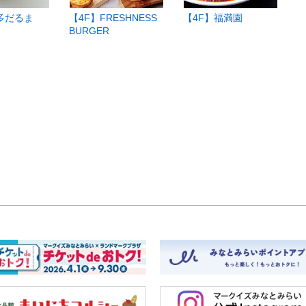
多だるま
【4F】FRESHNESS
【4F】福満園
【
BURGER