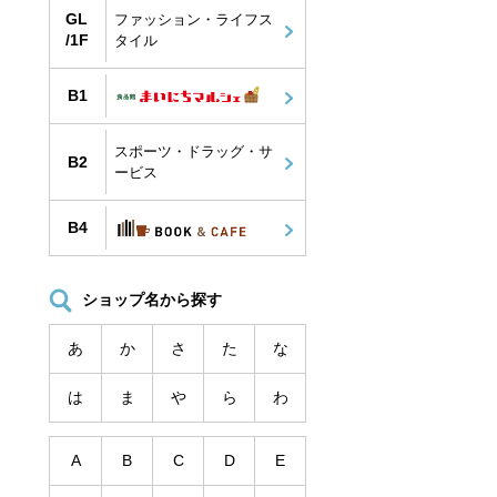
GL
ファッション・ライフス
/1F
タイル
B1
スポーツ・ドラッグ・サ
B2
ービス
B4
ショップ名から探す
あ
か
さ
た
な
は
ま
や
ら
わ
A
B
C
D
E