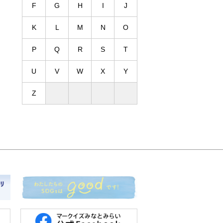
F
G
H
I
J
4F】生麺専門 鎌
【4F】リンガーハッ
【4F】横濱こてが
倉パスタ
ト
し
K
L
M
N
O
P
Q
R
S
T
U
V
W
X
Y
Z