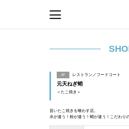
ホーム
SHO
ショップ案内
レストラン／フードコート
4F
イベント&ニュース
元天ねぎ蛸
＜たこ焼き＞
みなとみらいポイントアプリ
旨いたこ焼きを喰わす店。
水が違う！粉が違う！蛸が違う！こだわり
施設案内