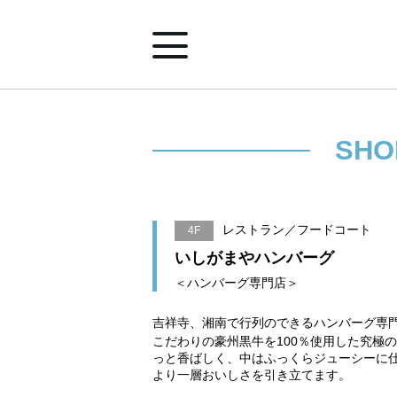
ホーム
SHO
ショップ案内
レストラン／フードコート
4F
イベント&ニュース
いしがまやハンバーグ
＜ハンバーグ専門店＞
みなとみらいポイントアプリ
吉祥寺、湘南で行列のできるハンバーグ専
こだわりの豪州黒牛を100％使用した究極
っと香ばしく、中はふっくらジューシーに
施設案内
より一層おいしさを引き立てます。