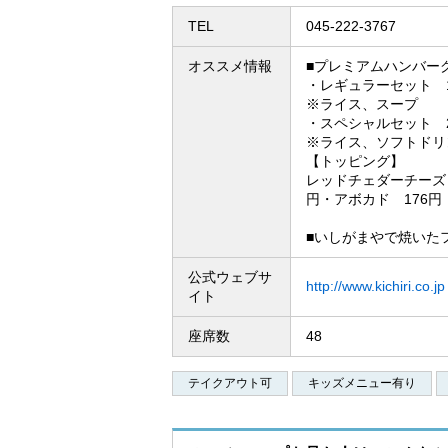
TEL
045-222-3767
アクセス
オススメ情報
■プレミアムハンバーグ
・レギュラーセット 1
営業時間
※ライス、スープ
・スペシャルセット 2
※ライス、ソフトドリ
フロアガイド(PDF)
【トッピング】
レッドチェダーチーズ 
円・アボカド 176円
■いしがまやで焼いた
公式ウェブサ
http://www.kichiri.co.jp
イト
座席数
48
テイクアウト可
キッズメニュー有り