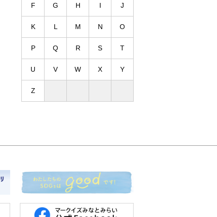
F
G
H
I
J
K
L
M
N
O
P
Q
R
S
T
U
V
W
X
Y
Z