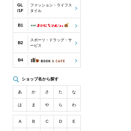
GL
ファッション・ライフス
/1F
タイル
B1
スポーツ・ドラッグ・サ
B2
ービス
4F】KollaBo
【4F】梅蘭
【4F】おぼんdeご
B4
ん
ショップ名から探す
あ
か
さ
た
な
は
ま
や
ら
わ
A
B
C
D
E