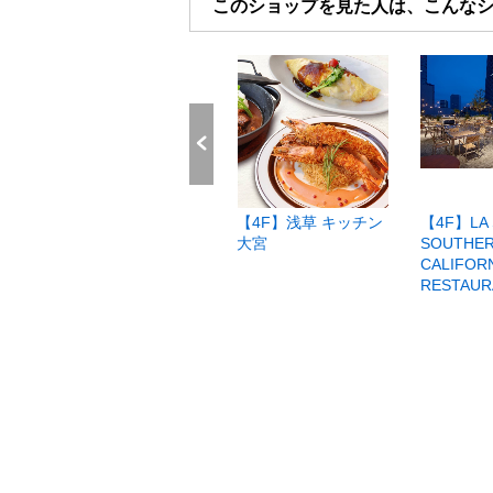
このショップを見た人は、こんな
 あ
【4F】そばと天ぷら
【4F】浅草 キッチン
【4F】LA 
石楽
大宮
SOUTHE
CALIFOR
RESTAUR