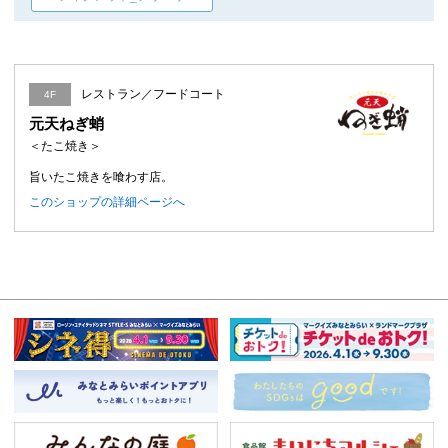
レストラン／フードコート
4F
元天ねぎ蛸
＜たこ焼き＞
旨いたこ焼きを喰わす店。
このショップの詳細ページへ