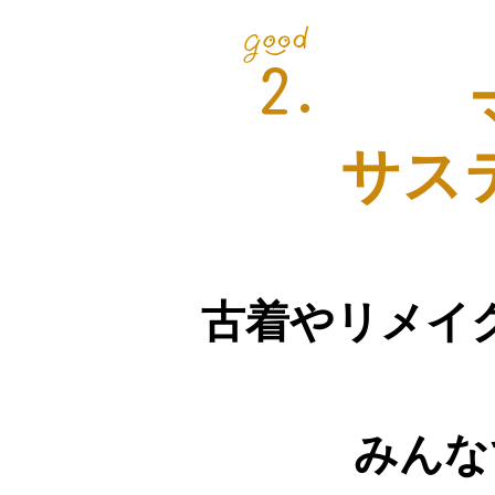
2.
サス
古着やリメイ
みんな