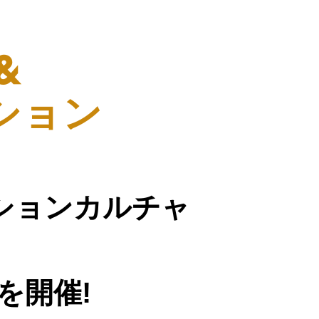
〜
&
ション
ションカルチャ
を開催!