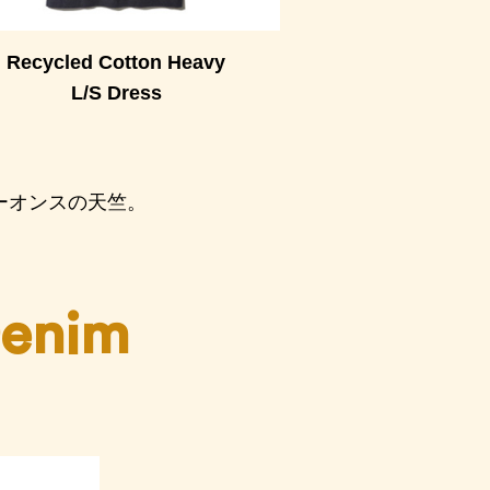
Recycled Cotton Heavy
L/S Dress
ーオンスの天竺。
Denim