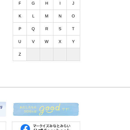
F
G
H
I
J
K
L
M
N
O
P
Q
R
S
T
U
V
W
X
Y
Z