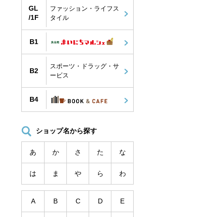
GL
ファッション・ライフス
/1F
タイル
B1
スポーツ・ドラッグ・サ
B2
ービス
B4
ショップ名から探す
あ
か
さ
た
な
は
ま
や
ら
わ
A
B
C
D
E