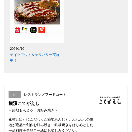
2024/1/10
テイクアウト＆デリバリー実施
中！
レストラン／フードコート
4F
横濱こてがえし
＜築地もんじゃ・お好み焼き＞
素材と出汁にこだわった築地もんじゃ、ふわふわの生
地が絶品の創作お好み焼き、鉄板焼きをはじめとした
一品料理を是非ご一緒にお楽しみください。