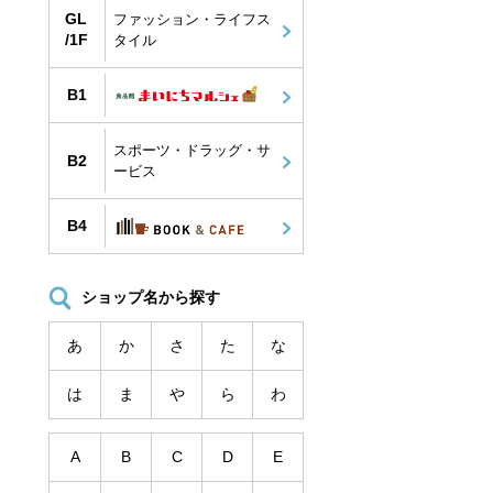
GL
ファッション・ライフス
/1F
タイル
B1
スポーツ・ドラッグ・サ
B2
ービス
B4
ショップ名から探す
あ
か
さ
た
な
は
ま
や
ら
わ
A
B
C
D
E