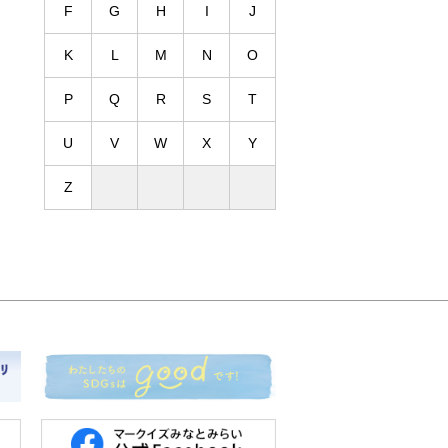
F
G
H
I
J
K
L
M
N
O
P
Q
R
S
T
U
V
W
X
Y
Z