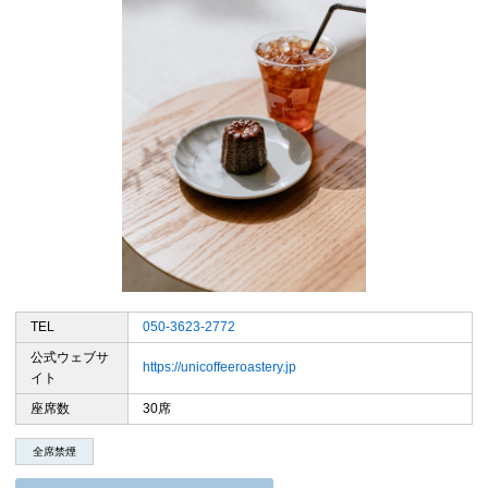
TEL
050-3623-2772
公式ウェブサ
https://unicoffeeroastery.jp
イト
座席数
30席
全席禁煙