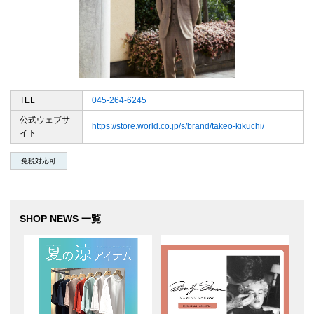
TEL
045-264-6245
公式ウェブサ
https://store.world.co.jp/s/brand/takeo-kikuchi/
イト
免税対応可
SHOP NEWS 一覧