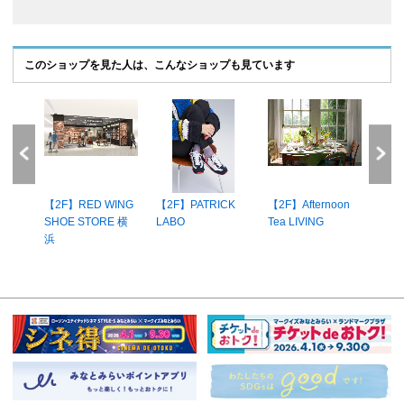
このショップを見た人は、こんなショップも見ています
【2F】RED WING
【2F】PATRICK
【2F】Afternoon
【2F
T
SHOE STORE 横
LABO
Tea LIVING
HEA
浜