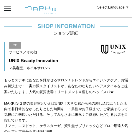
Select Language
▼
SHOP INFORMATION
ショップ詳細
2F
サービス／その他
UNIX Beauty Innovation
＜美容室、ネイルサロン＞
もっとステキにあなたを輝かせるサロン！トレンドからエイジングケア、お悩
み解決まで・・実力派スタイリストが、あなたのなりたいヘアスタイルをご提
案いたします。人気の髪質改善トリートメント＆癒しのヘッドスパ★
MARK IS ２階の美容室といえばUNIX！大きな窓から光の差し込む広々した店
内で非日常的なゆったりとした時間を・・男性やお子様まで、ご家族そろって
気軽にご来店いただける、そしてみなさまに末永くご愛顧いただけるお店を目
指しています。
リファ、エヌドット、ケラスターゼ、資生堂サブリミックなどプロご用達人気
のヘアケア商品も取り扱い中!!