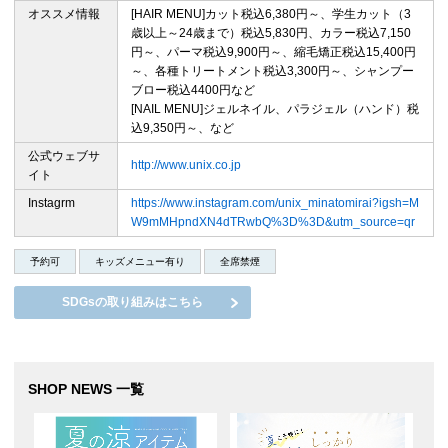
オススメ情報
[HAIR MENU]カット税込6,380円～、学生カット（3
歳以上～24歳まで）税込5,830円、カラー税込7,150
円～、パーマ税込9,900円～、縮毛矯正税込15,400円
～、各種トリートメント税込3,300円～、シャンプー
ブロー税込4400円など
[NAIL MENU]ジェルネイル、パラジェル（ハンド）税
込9,350円～、など
公式ウェブサ
http://www.unix.co.jp
イト
Instagrm
https://www.instagram.com/unix_minatomirai?igsh=M
W9mMHpndXN4dTRwbQ%3D%3D&utm_source=qr
予約可
キッズメニュー有り
全席禁煙
SDGsの取り組みはこちら
SHOP NEWS 一覧