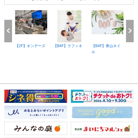
o
【2F】オンデーズ
【B4F】ラフィネ
【B4F】青山ネイ
【2F
ル