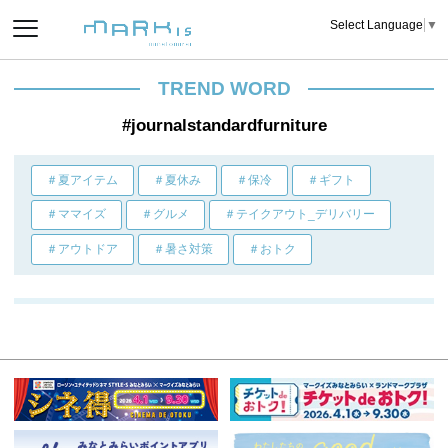
Select Language
▼
TREND WORD
#journalstandardfurniture
＃夏アイテム
＃夏休み
＃保冷
＃ギフト
＃ママイズ
＃グルメ
＃テイクアウト_デリバリー
＃アウトドア
＃暑さ対策
＃おトク