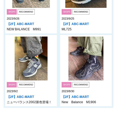
SHOPS
RECOMMEND
SHOPS
RECOMMEND
2023/9/26
2023/9/25
【2F】ABC-MART
【2F】ABC-MART
NEW BALANCE M991
ML725
SHOPS
RECOMMEND
SHOPS
RECOMMEND
2023/9/2
2023/8/30
【2F】ABC-MART
【2F】ABC-MART
ニューバランス2002新色登場！
New Balance M1906