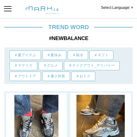
Select Language
▼
TREND WORD
#NEWBALANCE
＃夏アイテム
＃夏休み
＃保冷
＃ギフト
＃ママイズ
＃グルメ
＃テイクアウト_デリバリー
＃アウトドア
＃暑さ対策
＃おトク