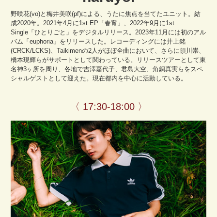
野咲花(vo)と梅井美咲(pf)による、うたに焦点を当てたユニット。結
成2020年。2021年4月に1st EP「春宵」、2022年9月に1st
Single「ひとりごと」をデジタルリリース。2023年11月には初のアル
バム「euphoria」をリリースした。レコーディングには井上銘
(CRCK/LCKS)、Taikimenの2人がほぼ全曲において、さらに須川崇、
橋本現輝らがサポートとして関わっている。リリースツアーとして東
名神3ヶ所を周り、各地で吉澤嘉代子、君島大空、角銅真実らをスペ
シャルゲストとして迎えた。現在都内を中心に活動している。
〈 17:30-18:00 〉